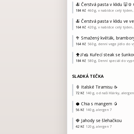
🍝 Čerstvá pasta v klidu 🐷
184
Kč
460 g, v nabídce celý týden, a
🍝 Čerstvá pasta v klidu ve v
164
Kč
420 g, v nabídce celý týden, a
🥦 Smažený květák, brambory
164
Kč
560 g, denní vege jídlo do vy
🐥🍖🧀 Kuřecí steak se šunko
184
Kč
580 g, Denní speciál do vypro
SLADKÁ TEČKA
🍦 Italské Tiramisu ☕️
72
Kč
140 g, od naší Klárky, alergen 
🥥 Chia s mangem 🥭
56
Kč
140 g, alergen 7
🍓 Jahody se šlehačkou
42
Kč
120 g, alergen 7