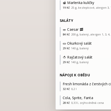
🍯 Marlenka kuličky
19
Kč
25 g, bezlepkové, alergen 3, 
SALÁTY
🥗 Caesar 🥓
84
Kč
200 g, balený, alergen 1, 3, 4,
🥒 Okurkový salát
29
Kč
140 g, balený
🍅 Rajčatový salát
29
Kč
140 g, balený
NÁPOJE K OBĚDU
Fresh limonáda z čerstvých c
32
Kč
0,2 l
Cola, Sprite, Fanta
28
Kč
0,33 l, zvýhodněná cena