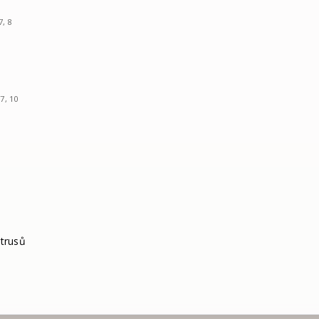
7, 8
 7, 10
itrusů