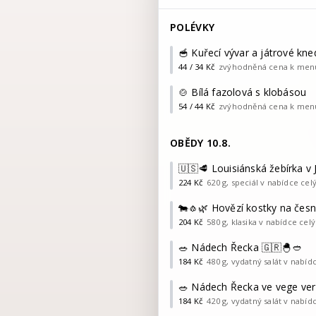
POLÉVKY
🥣 Kuřecí vývar a játrové kne
44 / 34
Kč
zvýhodněná cena k menu, 0
🍲 Bílá fazolová s klobásou
54 / 44
Kč
zvýhodněná cena k menu, 0
OBĚDY 10.8.
🇺🇸🥩 Louisiánská žebírka v 
224
Kč
620 g, speciál v nabídce celý 
🐄🧄🌿 Hovězí kostky na česn
204
Kč
580 g, klasika v nabídce celý 
🥗 Nádech Řecka 🇬🇷🐣🥙
184
Kč
480 g, vydatný salát v nabídc
🥗 Nádech Řecka ve vege ver
184
Kč
420 g, vydatný salát v nabídc