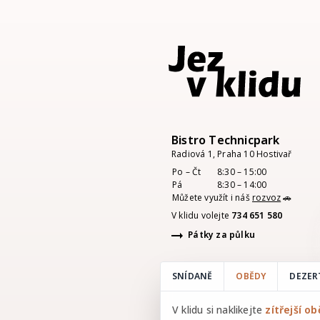
Bistro Technicpark
Radiová 1, Praha 10 Hostivař
Po – Čt
8:30
–
15:00
Pá
8:30
– 14:00
Můžete využít i náš
rozvoz
🚗
V klidu volejte
734 651 580
Pátky za půlku
SNÍDANĚ
OBĚDY
DEZER
V klidu si naklikejte
zítřejší o