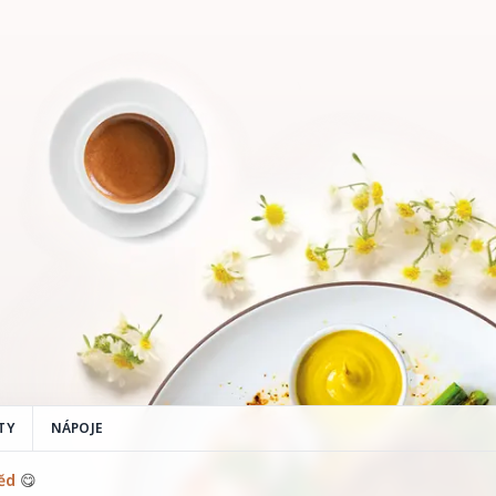
TY
NÁPOJE
běd
😋